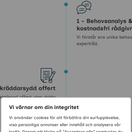
1 - Behovsanalys 
kostnadsfri rådgiv
Vi förstår era unika beho
expertråd.
Skräddarsydd offert
detaljerad offert utan dolda
kostnader.
Vi värnar om din integritet
Vi använder cookies för att förbättra din surfupplevelse,
visa personliga annonser eller innehåll och analysera vår
trafik. Genom att klicka på "Acceptera alla" samtycker du