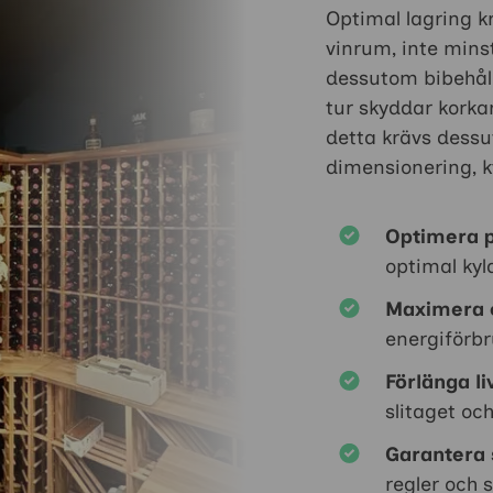
Optimal lagring k
vinrum, inte mins
dessutom bibehålla
tur skyddar korka
detta krävs dess
dimensionering, kyl
Optimera 
optimal kyl
Maximera e
energiförbr
Förlänga l
slitaget oc
Garantera 
regler och 