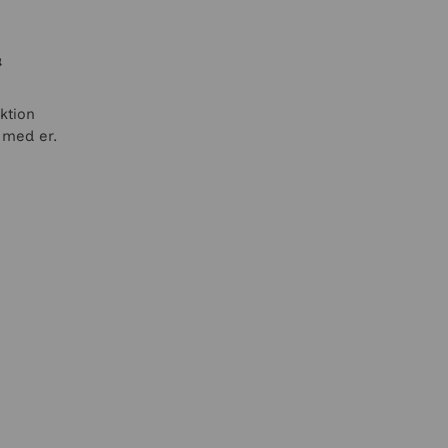
&
nktion
 med er.