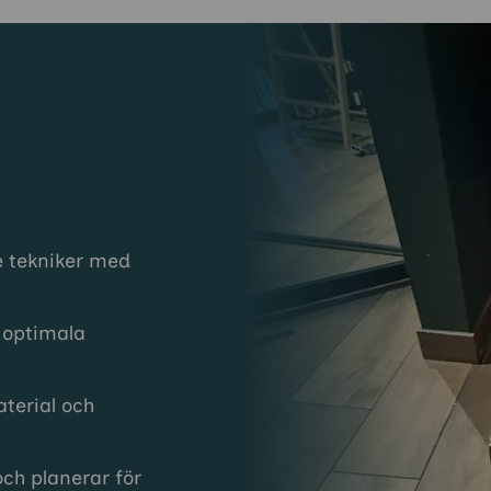
e tekniker med
 optimala
terial och
och planerar för