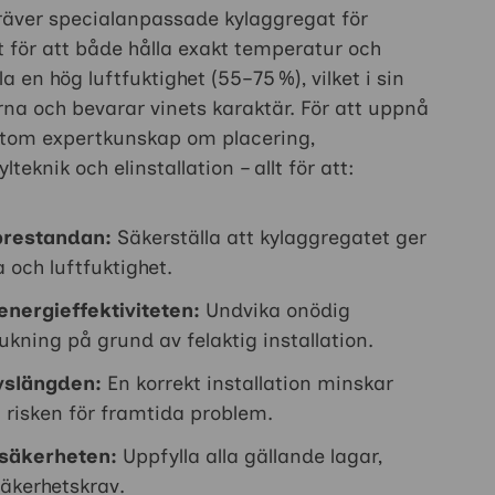
räver specialanpassade kylaggregat för
t för att både hålla exakt temperatur och
 en hög luftfuktighet (55–75 %), vilket i sin
rna och bevarar vinets karaktär. För att uppnå
utom expertkunskap om placering,
teknik och elinstallation – allt för att:
prestandan:
Säkerställa att kylaggregatet ger
a och luftfuktighet.
nergieffektiviteten:
Undvika onödig
ukning på grund av felaktig installation.
ivslängden:
En korrekt installation minskar
h risken för framtida problem.
säkerheten:
Uppfylla alla gällande lagar,
säkerhetskrav.